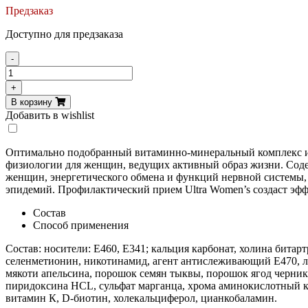
Предзаказ
Доступно для предзаказа
-
Количество
товара
+
VPLab
В корзину
Ultra
Добавить в wishlist
Women's
180
капс
Оптимально подобранный витаминно-минеральный комплекс из 
физиологии для женщин, ведущих активный образ жизни. Соде
женщин, энергетического обмена и функций нервной системы, 
эпидемий. Профилактический прием Ultra Women’s создаст эфф
Состав
Способ применения
Состав: носители: E460, E341; кальция карбонат, холина битарт
селенметионин, никотинамид, агент антислеживающий Е470, ли
мякоти апельсина, порошок семян тыквы, порошок ягод черник
пиридоксина HCL, сульфат марганца, хрома аминокислотный ком
витамин К, D-биотин, холекальциферол, цианкобаламин.