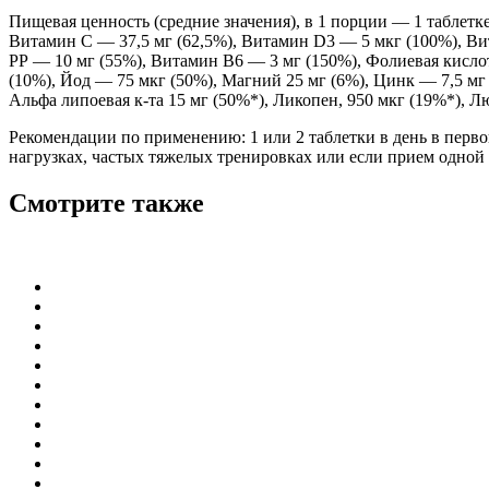
Пищевая ценность (средние значения), в 1 порции — 1 таблетке
Витамин C — 37,5 мг (62,5%), Витамин D3 — 5 мкг (100%), Ви
РР — 10 мг (55%), Витамин B6 — 3 мг (150%), Фолиевая кислот
(10%), Йод — 75 мкг (50%), Магний 25 мг (6%), Цинк — 7,5 мг
Альфа липоевая к-та 15 мг (50%*), Ликопен, 950 мкг (19%*), Л
Рекомендации по применению: 1 или 2 таблетки в день в перво
нагрузках, частых тяжелых тренировках или если прием одной 
Смотрите также