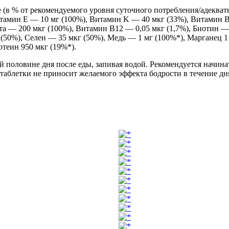
 (в % от рекомендуемого уровня суточного потребления/адекватн
тамин E — 10 мг (100%), Витамин K — 40 мкг (33%), Витамин B
а — 200 мкг (100%), Витамин B12 — 0,05 мкг (1,7%), Биотин — 1
 (50%), Селен — 35 мкг (50%), Медь — 1 мг (100%*), Марганец 1
ютеин 950 мкг (19%*).
й половине дня после еды, запивая водой. Рекомендуется начин
таблетки не приносит желаемого эффекта бодрости в течение дн