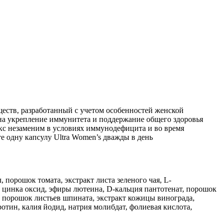
ств, разработанный с учетом особенностей женской
на укрепление иммунитета и поддержание общего здоровья
екс незаменим в условиях иммунодефицита и во время
 одну капсулу Ultra Women’s дважды в день
, порошок томата, экстракт листа зеленого чая, L-
, цинка оксид, эфиры лютеина, D-кальция пантотенат, порошок
 порошок листьев шпината, экстракт кожицы винограда,
тин, калия йодид, натрия молибдат, фолиевая кислота,