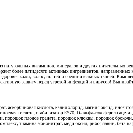
натуральных витаминов, минералов и других питательных веще
ржит более пятидесяти активных ингредиентов, направленных 
здоровья кожи, волос, ногтей и соединительных тканей. Компл
ективную защиту перед угрозой инфекций и вирусов! Выпивайте
рат, аскорбиновая кислота, калия хлорид, магния оксид, инозитол
поевая кислота, стабилизатор Е570, D-альфа-токоферола ацетат
и, порошок плодов граната, порошок клюквы, порошок броколи,
плекс, тиамина мононитрат, меди оксид, рибофлавин, бета-каро