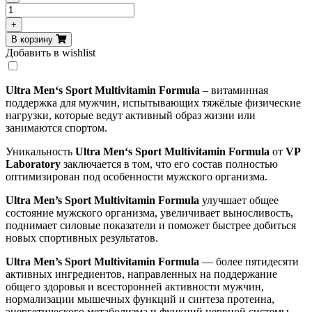
Количество
товара
+
VPLab
В корзину
Ultra
Добавить в wishlist
Men's
90
caps
Ultra
Men
‘
s
Sport
Multivitamin
Formula
– витаминная
поддержка для мужчин, испытывающих тяжёлые физические
нагрузки, которые ведут активный образ жизни или
занимаются спортом.
Уникальность
Ultra
Men
‘
s
Sport
Multivitamin
Formula
от
VP
Laboratory
заключается в том, что его состав полностью
оптимизирован под особенности мужского организма.
Ultra Men’s Sport Multivitamin Formula
улучшает общее
состояние мужского организма, увеличивает выносливость,
поднимает силовые показатели и поможет быстрее добиться
новых спортивных результатов.
Ultra Men’s Sport Multivitamin Formula
— более пятидесяти
активных ингредиентов, направленных на поддержание
общего здоровья и всесторонней активности мужчин,
нормализации мышечных функций и синтеза протеина,
энергетического метаболизма и функций нервной системы.