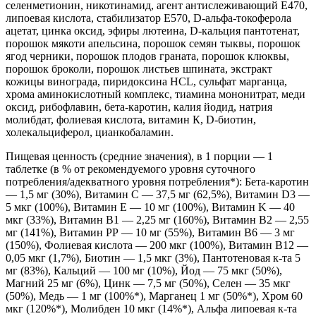
селенметионин, никотинамид, агент антислеживающий Е470,
липоевая кислота, стабилизатор Е570, D-альфа-токоферола
ацетат, цинка оксид, эфиры лютеина, D-кальция пантотенат,
порошок мякоти апельсина, порошок семян тыквы, порошок
ягод черники, порошок плодов граната, порошок клюквы,
порошок броколи, порошок листьев шпината, экстракт
кожицы винограда, пиридоксина HCL, сульфат марганца,
хрома аминокислотный комплекс, тиамина мононитрат, меди
оксид, рибофлавин, бета-каротин, калия йодид, натрия
молибдат, фолиевая кислота, витамин К, D-биотин,
холекальциферол, цианкобаламин.
Пищевая ценность (средние значения), в 1 порции — 1
таблетке (в % от рекомендуемого уровня суточного
потребления/адекватного уровня потребления*): Бета-каротин
— 1,5 мг (30%), Витамин C — 37,5 мг (62,5%), Витамин D3 —
5 мкг (100%), Витамин E — 10 мг (100%), Витамин K — 40
мкг (33%), Витамин B1 — 2,25 мг (160%), Витамин B2 — 2,55
мг (141%), Витамин РР — 10 мг (55%), Витамин B6 — 3 мг
(150%), Фолиевая кислота — 200 мкг (100%), Витамин B12 —
0,05 мкг (1,7%), Биотин — 1,5 мкг (3%), Пантотеновая к-та 5
мг (83%), Кальций — 100 мг (10%), Йод — 75 мкг (50%),
Магний 25 мг (6%), Цинк — 7,5 мг (50%), Селен — 35 мкг
(50%), Медь — 1 мг (100%*), Марганец 1 мг (50%*), Хром 60
мкг (120%*), Молибден 10 мкг (14%*), Альфа липоевая к-та