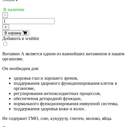
В наличии
-
Количество
товара
+
Now
В корзину
витамин
Добавить в wishlist
А,
10000
МЕ,
Витамин А является одним из важнейших витаминов в нашем
100
организме.
таб
Он необходим для:
здоровья глаз и хорошего зрения,
поддержания здорового функционирования клеток в
организме,
регулирования антиоксидантных процессов,
обеспечения детородной функции,
нормального функционирования иммунной системы,
поддержания здоровья кожи и волос.
Не содержит ГМО, сою, кукурузу, глютен, молоко, яйца.