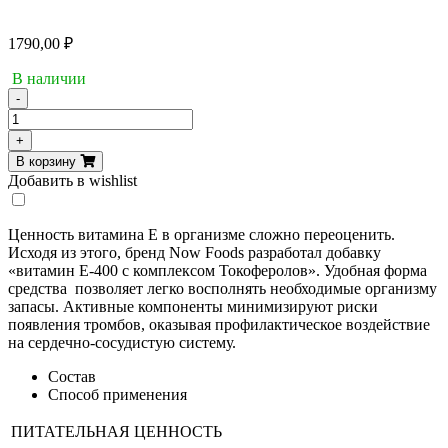
1790,00
₽
В наличии
-
Количество
товара
+
Now
В корзину
Foods,
Добавить в wishlist
E-
400
Mixed
Ценность витамина Е в организме сложно переоценить.
tocopherols,
Исходя из этого, бренд Now Foods разработал добавку
50
«витамин Е-400 с комплексом Токоферолов». Удобная форма
капсул
средства позволяет легко восполнять необходимые организму
запасы. Активные компоненты минимизируют риски
появления тромбов, оказывая профилактическое воздействие
на сердечно-сосудистую систему.
Состав
Способ применения
ПИТАТЕЛЬНАЯ ЦЕННОСТЬ