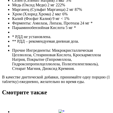
Селен (Селенит Натрия) 3 мкг 5%
Медь (Оксид Меди) 2 мг 222%
Марганец (Сульфат Марганца) 2 мг 87%
Хром (Хлорид Хрома) 2 мкг 6%
Калий (Фосфат Калия) 9 мг < 1%
Ферменты: Амилаза, Липаза, Протеаза 24 мг *
Парааминобензойная Кислота 5 мг *
* РДД не установлена.
** РДД – рекомендуемая дневная доза.
Прочие Ингредиенты: Микрокристаллическая
Целлюлоза, Стеариновая Кислота, Кроскармеллоза
Натрия, Покрытие (Гипромеллоза,
Гидроксипропилцеллюлоза, Полиэтиленгликоль),
Стеарат Магния, Диоксид Кремния.
В качестве диетической добавки, принимайте одну порцию (1
таблетку) ежедневно, желательно во время еды.
Смотрите также