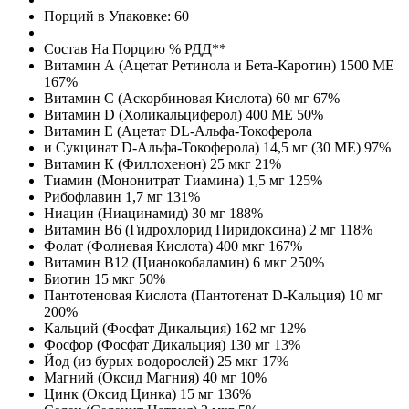
Порций в Упаковке: 60
Состав На Порцию % РДД**
Витамин А (Ацетат Ретинола и Бета-Каротин) 1500 МЕ
167%
Витамин С (Аскорбиновая Кислота) 60 мг 67%
Витамин D (Холикальциферол) 400 МЕ 50%
Витамин E (Ацетат DL-Альфа-Токоферола
и Сукцинат D-Альфа-Токоферола) 14,5 мг (30 МЕ) 97%
Витамин К (Филлохенон) 25 мкг 21%
Тиамин (Мононитрат Тиамина) 1,5 мг 125%
Рибофлавин 1,7 мг 131%
Ниацин (Ниацинамид) 30 мг 188%
Витамин В6 (Гидрохлорид Пиридоксина) 2 мг 118%
Фолат (Фолиевая Кислота) 400 мкг 167%
Витамин В12 (Цианокобаламин) 6 мкг 250%
Биотин 15 мкг 50%
Пантотеновая Кислота (Пантотенат D-Кальция) 10 мг
200%
Кальций (Фосфат Дикальция) 162 мг 12%
Фосфор (Фосфат Дикальция) 130 мг 13%
Йод (из бурых водорослей) 25 мкг 17%
Магний (Оксид Магния) 40 мг 10%
Цинк (Оксид Цинка) 15 мг 136%