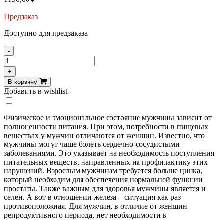
Предзаказ
Доступно для предзаказа
-
Количество
товара
+
Maxler
В корзину
Daily
Добавить в wishlist
Max
Men
60
Физическое и эмоциональное состояние мужчины зависит от
tabs
полноценности питания. При этом, потребности в пищевых
веществах у мужчин отличаются от женщин. Известно, что
мужчины могут чаще болеть сердечно-сосудистыми
заболеваниями. Это указывает на необходимость поступления
питательных веществ, направленных на профилактику этих
нарушений. Взрослым мужчинам требуется больше цинка,
который необходим для обеспечения нормальной функции
простаты. Также важным для здоровья мужчины является и
селен. А вот в отношении железа – ситуация как раз
противоположная. Для мужчин, в отличие от женщин
репродуктивного периода, нет необходимости в