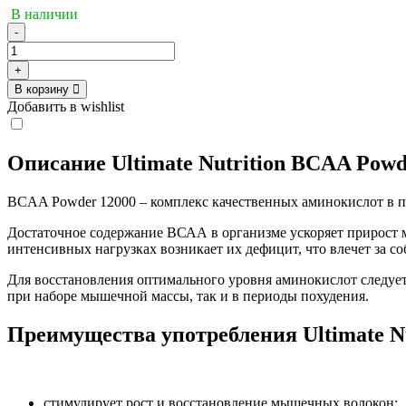
В наличии
-
Количество
товара
+
Ultimate
В корзину
BCAA
Добавить в wishlist
12000
Powder
Flavored
Описание Ultimate Nutrition BCAA Powd
228g
BCAA Powder 12000 – комплекс качественных аминокислот в по
Достаточное содержание ВСАА в организме ускоряет прирост
интенсивных нагрузках возникает их дефицит, что влечет за 
Для восстановления оптимального уровня аминокислот следует
при наборе мышечной массы, так и в периоды похудения.
Преимущества употребления Ultimate N
стимулирует рост и восстановление мышечных волокон;