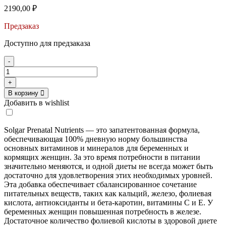
2190,00
₽
Предзаказ
Доступно для предзаказа
-
Количество
товара
+
Solgar
В корзину
Prenatal
Добавить в wishlist
Nutrients,
120
tabl
Solgar Prenatal Nutrients — это запатентованная формула,
обеспечивающая 100% дневную норму большинства
основных витаминов и минералов для беременных и
кормящих женщин. За это время потребности в питании
значительно меняются, и одной диеты не всегда может быть
достаточно для удовлетворения этих необходимых уровней.
Эта добавка обеспечивает сбалансированное сочетание
питательных веществ, таких как кальций, железо, фолиевая
кислота, антиоксиданты и бета-каротин, витамины C и E. У
беременных женщин повышенная потребность в железе.
Достаточное количество фолиевой кислоты в здоровой диете