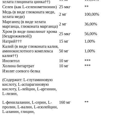
хелата глицината цинка††)
Селен (как L-селенометионин)
25 мкг
**
Медь (в виде глюконата меди,
2 мг
100,00%
хелата меди)
Марганец (в виде хелата
2 мг
36,00%
марганца, глюконата марганца)
Хром (в виде пиколинат хрома
25 мкг
56,00%
[бездрожжевой])
Натрий†††
15 мг
1,00%
Калий (в виде глюконата калия,
аминокислотного комплекса
50 мг
1,00%
калия††)
Инозитол
10 мг
***
Холина битартрат
10 мг
***
Изолят соевого белка
(Содержит: L-глутаминовую
кислоту, L-аспарагиновую
кислоту, L-лейцин, L-аргинин,
L-лизин,
L-фенилаланин, L-серин, L-
160 мг
**
пролин, L-валин, L-изолейцин,
L-аланин, глицин,