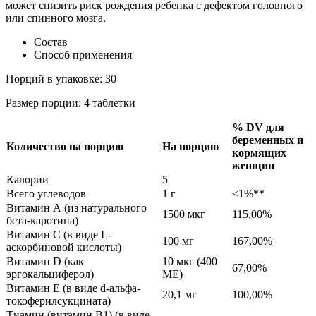
может снизить риск рождения ребенка с дефектом головного
или спинного мозга.
Состав
Способ применения
Порций в упаковке: 30
Размер порции: 4 таблетки
% DV для
беременных и
Количество на порцию
На порцию
кормящих
женщин
Калории
5
Всего углеводов
1 г
<1%**
Витамин А (из натурального
1500 мкг
115,00%
бета-каротина)
Витамин С (в виде L-
100 мг
167,00%
аскорбиновой кислоты)
Витамин D (как
10 мкг (400
67,00%
эргокальциферол)
МЕ)
Витамин Е (в виде d-альфа-
20,1 мг
100,00%
токоферилсукцината)
Тиамин (витамин B1) (в виде