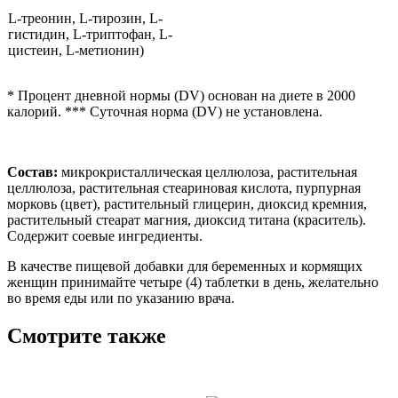
L-треонин, L-тирозин, L-
гистидин, L-триптофан, L-
цистеин, L-метионин)
* Процент дневной нормы (DV) основан на диете в 2000
калорий. *** Суточная норма (DV) не установлена.
Состав:
микрокристаллическая целлюлоза, растительная
целлюлоза, растительная стеариновая кислота, пурпурная
морковь (цвет), растительный глицерин, диоксид кремния,
растительный стеарат магния, диоксид титана (краситель).
Содержит соевые ингредиенты.
В качестве пищевой добавки для беременных и кормящих
женщин принимайте четыре (4) таблетки в день, желательно
во время еды или по указанию врача.
Смотрите также