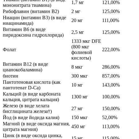
1,7 мг
121,00%
мононитрата тиамина)
Рибофлавин (витамин В2)
2 мг
125,00%
Ниацин (витамин B3) (в виде
20 мг
111,00%
ниацинамида)
Витамин B6 (в виде
2,5 мг
125,00%
пиридоксина гидрохлорида)
1333 мкг DFE
(800 мкг
Фолат
222,00%
фолиевой
кислоты)
Витамин B12 (в виде
8 мкг
286,00%
цианокобаламина)
биотин
300 мкг
857,00%
Пантотеновая кислота (как
10 мг
143,00%
пантотенат D-Ca)
Кальций (в виде карбоната
1300 мг
100,00%
кальция, цитрата кальция)
Железо (в виде хелата
27 мг
150,00%
бисглицината железа†)
Йод (в виде йодида калия)
150 мкг
52,00%
Магний (в виде оксида магния,
450 мг
113,00%
цитрата магния)
Цинк (в виде оксида цинка,
15 мг
115,00%