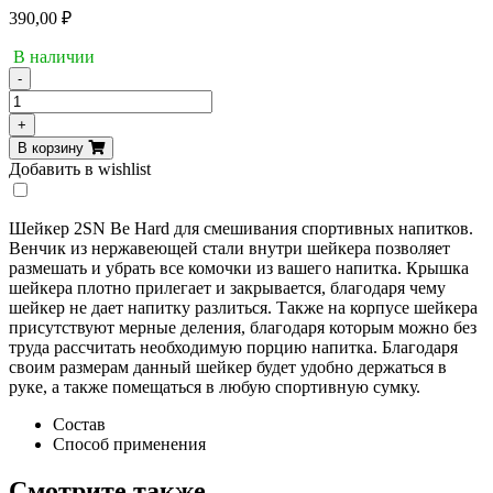
390,00
₽
В наличии
-
Количество
товара
+
Шейкер
В корзину
2SN
Добавить в wishlist
"Be
HARD"
Series
Шейкер 2SN Be Hard для смешивания спортивных напитков.
700ml
Венчик из нержавеющей стали внутри шейкера позволяет
размешать и убрать все комочки из вашего напитка. Крышка
шейкера плотно прилегает и закрывается, благодаря чему
шейкер не дает напитку разлиться. Также на корпусе шейкера
присутствуют мерные деления, благодаря которым можно без
труда рассчитать необходимую порцию напитка. Благодаря
своим размерам данный шейкер будет удобно держаться в
руке, а также помещаться в любую спортивную сумку.
Состав
Способ применения
Смотрите также