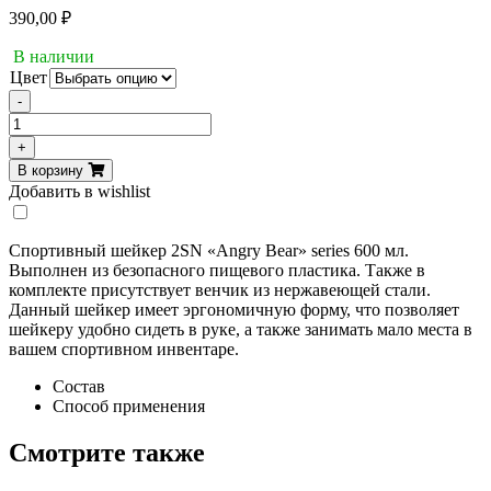
390,00
₽
В наличии
Цвет
-
Количество
товара
+
Шейкер
В корзину
2SN
Добавить в wishlist
Angry
Bear
700ml
Спортивный шейкер 2SN «Angry Bear» series 600 мл.
Выполнен из безопасного пищевого пластика. Также в
комплекте присутствует венчик из нержавеющей стали.
Данный шейкер имеет эргономичную форму, что позволяет
шейкеру удобно сидеть в руке, а также занимать мало места в
вашем спортивном инвентаре.
Состав
Способ применения
Смотрите также