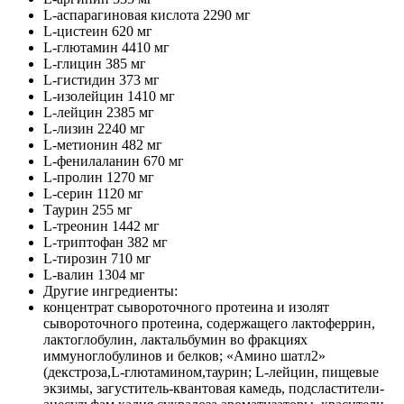
L-аспарагиновая кислота 2290 мг
L-цистеин 620 мг
L-глютамин 4410 мг
L-глицин 385 мг
L-гистидин 373 мг
L-изолейцин 1410 мг
L-лейцин 2385 мг
L-лизин 2240 мг
L-метионин 482 мг
L-фенилаланин 670 мг
L-пролин 1270 мг
L-серин 1120 мг
Таурин 255 мг
L-треонин 1442 мг
L-триптофан 382 мг
L-тирозин 710 мг
L-валин 1304 мг
Другие ингредиенты:
концентрат сывороточного протеина и изолят
сывороточного протеина, содержащего лактоферрин,
лактоглобулин, лактальбумин во фракциях
иммуноглобулинов и белков; «Амино шатл2»
(декстроза,L-глютамином,таурин; L-лейцин, пищевые
экзимы, загуститель-квантовая камедь, подсластители-