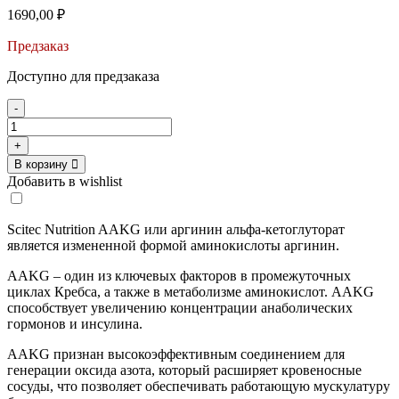
1690,00
₽
Предзаказ
Доступно для предзаказа
-
Количество
товара
+
Scitec
В корзину
Nutrition
Добавить в wishlist
AAKG
(100caps)
Scitec Nutrition AAKG или аргинин альфа-кетоглуторат
является измененной формой аминокислоты аргинин.
AAKG – один из ключевых факторов в промежуточных
циклах Кребса, а также в метаболизме аминокислот. AAKG
способствует увеличению концентрации анаболических
гормонов и инсулина.
AAKG признан высокоэффективным соединением для
генерации оксида азота, который расширяет кровеносные
сосуды, что позволяет обеспечивать работающую мускулатуру