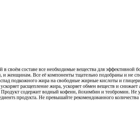
ащий в своём составе все необходимые вещества для эффективн
м, и женщинам. Все её компоненты тщательно подобраны и не сп
спад подкожного жира на свободные жирные кислоты и глицерин
— ускоряет расщепление жира, ускоряет обмен веществ и снижает
. Продукт содержит водный кофеин, йохимбин и теобромин. Не у
диентs продукта. Не превышайте рекомендованного количества