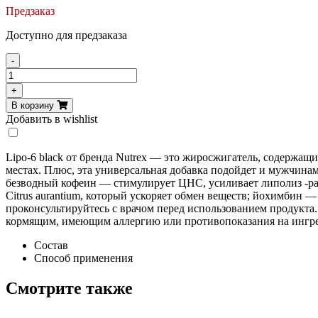
Предзаказ
Доступно для предзаказа
-
Количество
товара
+
Nutrex
В корзину
Lipo-
Добавить в wishlist
6
Black
120
Lipo-6 black от бренда Nutrex — это жиросжигатель, содерж
caps
местах. Плюс, эта универсальная добавка подойдет и мужчина
безводный кофеин — стимулирует ЦНС, усиливает липолиз -ра
Citrus aurantium, который ускоряет обмен веществ; йохимбин 
проконсультируйтесь с врачом перед использованием продукта
кормящим, имеющим аллергию или противопоказания на ингре
Состав
Способ применения
Смотрите также