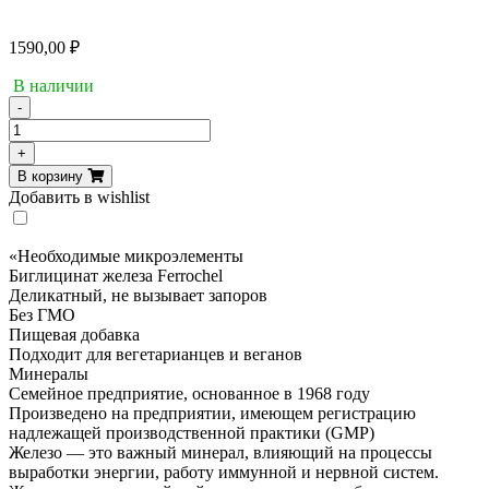
1590,00
₽
В наличии
-
Количество
товара
+
Now
В корзину
Foods,
Добавить в wishlist
железо,
двойной
концентрации,
«Необходимые микроэлементы
36
Биглицинат железа Ferrochel
мг,
Деликатный, не вызывает запоров
90
Без ГМО
капсул
Пищевая добавка
Подходит для вегетарианцев и веганов
Минералы
Семейное предприятие, основанное в 1968 году
Произведено на предприятии, имеющем регистрацию
надлежащей производственной практики (GMP)
Железо — это важный минерал, влияющий на процессы
выработки энергии, работу иммунной и нервной систем.