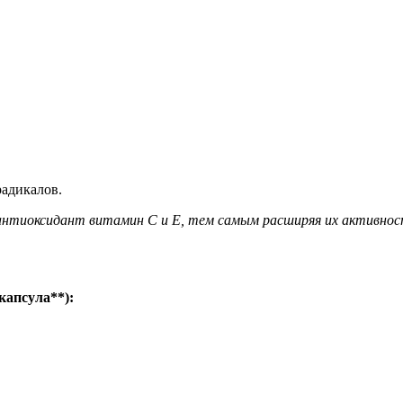
радикалов.
антиоксидант витамин С и Е, тем самым расширяя их активнос
капсула**):