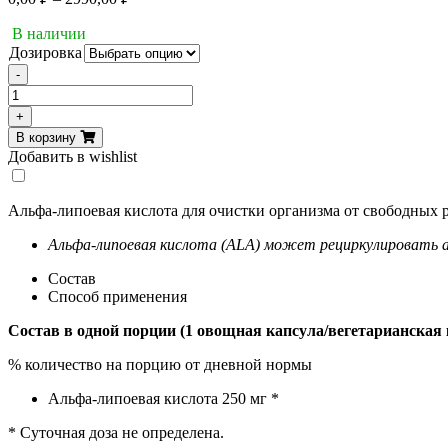
цен:
В наличии
0,00 ₽
Дозировка
–
2990,00 ₽
-
Количество
товара
+
Now
В корзину
Foods,
Добавить в wishlist
Alpha
lipoic
acid,
Альфа-липоевая кислота для очистки организма от свободных 
250mg
60
Альфа-липоевая кислота (ALA) может рециркулировать 
VCAPS
Состав
Способ применения
Состав в одной порции (1 овощная капсула/вегетарианская 
% количество на порцию от дневной нормы
Альфа-липоевая кислота 250 мг *
* Суточная доза не определена.