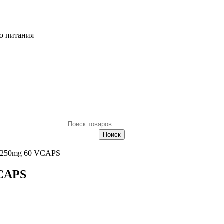
о питания
Поиск
товаров
Поиск
d, 250mg 60 VCAPS
VCAPS