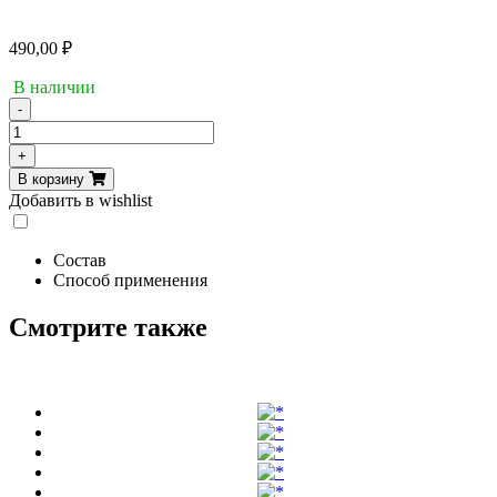
490,00
₽
В наличии
-
Количество
товара
+
Maxler
В корзину
Promo
Добавить в wishlist
Shaker
Pro
W/lock
Состав
H645
Способ применения
700
m
Смотрите также