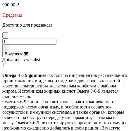
990,00
₽
Предзаказ
Доступно для предзаказа
-
Количество
товара
+
Maxler
В корзину
Omega
Добавить в wishlist
3-
6-
9
Omega 3-6-9 gummies
состоят из ингредиентов растительного
Gummies
происхождения и идеально подходят для взрослых и детей в
60
качестве альтернативы жевательным конфетам с рыбьим
ct
жиром. Источником жирных кислот Омега 3-6-9 является
льняное масло.
Омега-3-6-9 жирные кислоты оказывают комплексную
поддержку всему организму, в особенности сердечно-
сосудистой и иммунной системам, а также органам, которые
отвечают за быструю передачу информации, — глазам и
мозгу. Омега 3-6-9 не синтезируются организмом, поэтому их
необходимо ежедневно добавлять в свой рацион. Зачастую