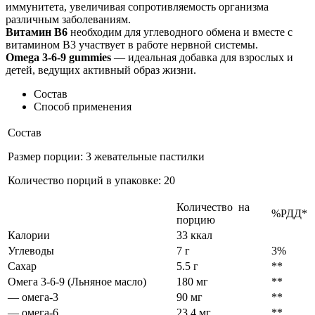
иммунитета, увеличивая сопротивляемость организма
различным заболеваниям.
Витамин В6
необходим для углеводного обмена и вместе с
витамином В3 участвует в работе нервной системы.
Omega 3-6-9 gummies
— идеальная добавка для взрослых и
детей, ведущих активный образ жизни.
Состав
Способ применения
Состав
Размер порции: 3 жевательные пастилки
Количество порций в упаковке: 20
Количество на
%РДД*
порцию
Калории
33 ккал
Углеводы
7 г
3%
Сахар
5.5 г
**
Омега 3-6-9 (Льняное масло)
180 мг
**
— омега-3
90 мг
**
— омега-6
23.4 мг
**