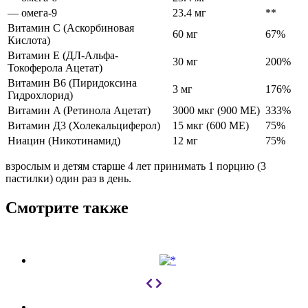
— омега-9
23.4 мг
**
Витамин C (Аскорбиновая
60 мг
67%
Кислота)
Витамин E (ДЛ-Альфа-
30 мг
200%
Токоферола Ацетат)
Витамин B6 (Пиридоксина
3 мг
176%
Гидрохлорид)
Витамин A (Ретинола Ацетат)
3000 мкг (900 МЕ)
333%
Витамин Д3 (Холекальциферол)
15 мкг (600 МЕ)
75%
Ниацин (Никотинамид)
12 мг
75%
взрослым и детям старше 4 лет принимать 1 порцию (3
пастилки) один раз в день.
Смотрите также