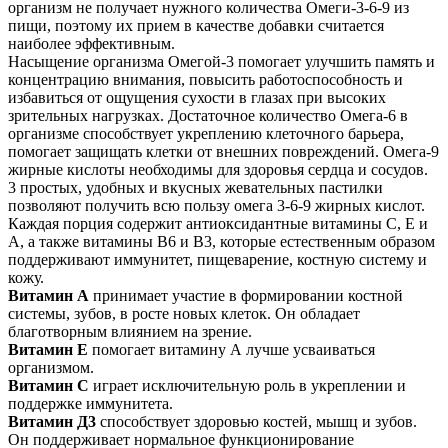
организм не получает нужного количества Омеги-3-6-9 из
пищи, поэтому их прием в качестве добавки считается
наиболее эффективным.
Насыщение организма Омегой-3 помогает улучшить память и
концентрацию внимания, повысить работоспособность и
избавиться от ощущения сухости в глазах при высоких
зрительных нагрузках. Достаточное количество Омега-6 в
организме способствует укреплению клеточного барьера,
помогает защищать клетки от внешних повреждений. Омега-9
жирные кислоты необходимы для здоровья сердца и сосудов.
3 простых, удобных и вкусных жевательных пастилки
позволяют получить всю пользу омега 3-6-9 жирных кислот.
Каждая порция содержит антиоксидантные витамины C, E и
A, а также витамины B6 и B3, которые естественным образом
поддерживают иммунитет, пищеварение, костную систему и
кожу.
Витамин A
принимает участие в формировании костной
системы, зубов, в росте новых клеток. Он обладает
благотворным влиянием на зрение.
Витамин Е
помогает витамину А лучше усваиваться
организмом.
Витамин С
играет исключительную роль в укреплении и
поддержке иммунитета.
Витамин Д3
способствует здоровью костей, мышц и зубов.
Он поддерживает нормальное функционирование