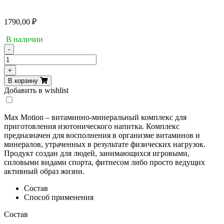
1790,00
₽
В наличии
-
Количество
товара
+
Maxler
В корзину
Max
Добавить в wishlist
Motion
1000
g
Max Motion – витаминно-минеральный комплекс для
(bag)
приготовления изотонического напитка. Комплекс
(Wild
предназначен для восполнения в организме витаминов и
Berry)
минералов, утраченных в результате физических нагрузок.
Продукт создан для людей, занимающихся игровыми,
силовыми видами спорта, фитнесом либо просто ведущих
активный образ жизни.
Состав
Способ применения
Состав