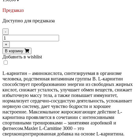
Предзаказ
Доступно для предзаказа
-
Количество
товара
+
Maxler
В корзину
L-
Добавить в wishlist
Carnitine
1
amp
L-карнитин – аминокислота, синтезируемая в организме
(3000
человека, родственная витаминам группы В. L-карнитин
mg)
способствует преобразованию энергии из свободных жирных
кислот, снижает усталость, улучшает обмен веществ, снижает
избыточную массу тела, а также повышает иммунитет,
нормализует сердечно-сосудистую деятельность, успокаивает
нервную систему, дает чувство бодрости и хорошее
настроение. Максимальное жиросжигающее действие L-
карнитина проявляется в сочетании с интенсивными
спортивными тренировками – занятиями аэробикой и
фитнесом.Maxler L-Carnitine 3000 – это
сверхконцентрированная добавка на основе L-карнитина.