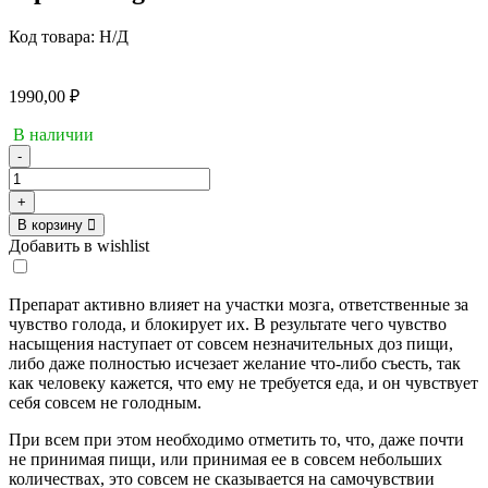
Код товара:
Н/Д
1990,00
₽
В наличии
-
Количество
товара
+
Epic
В корзину
Labs
Добавить в wishlist
CARALLUMA
(жиросжигатель
нового
Препарат активно влияет на участки мозга, ответственные за
поколения)
чувство голода, и блокирует их. В результате чего чувство
90
насыщения наступает от совсем незначительных доз пищи,
caps
либо даже полностью исчезает желание что-либо съесть, так
500
как человеку кажется, что ему не требуется еда, и он чувствует
mg
себя совсем не голодным.
При всем при этом необходимо отметить то, что, даже почти
не принимая пищи, или принимая ее в совсем небольших
количествах, это совсем не сказывается на самочувствии