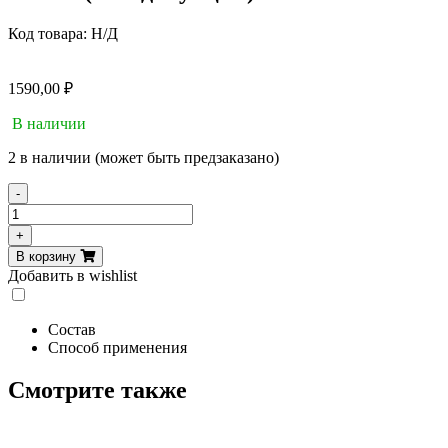
Код товара:
Н/Д
1590,00
₽
В наличии
2 в наличии (может быть предзаказано)
-
Количество
товара
+
ChildLife,
В корзину
Essentials,
Добавить в wishlist
Zinc
Plus,
цинк,
Состав
натуральный
Способ применения
вкус
манго
Смотрите также
и
клубники,
118
мл